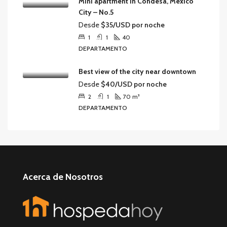
Mini apartment in Condesa, Mexico
City – No.5
Desde
$35/USD por noche
1
1
40
DEPARTAMENTO
Best view of the city near downtown
Desde
$40/USD por noche
2
1
70
m²
DEPARTAMENTO
Acerca de Nosotros