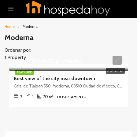
Home
Moderna
Moderna
Ordenar por:
1 Property
Desde
$40/USD por noche
A LA RENTA
FEATURED
Best view of the city near downtown
Calz. de Tlalpan 550, Moderna, 03510 Ciudad de México, CDMX, México
2
1
70
m²
DEPARTAMENTO