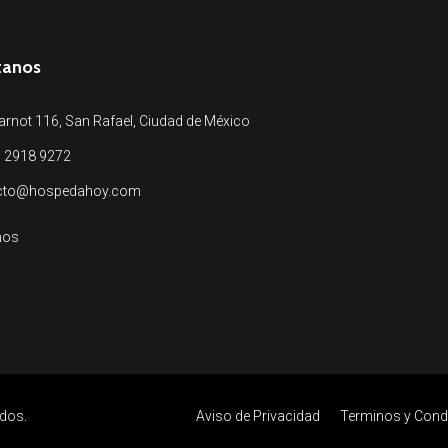
tanos
arnot 116, San Rafael, Ciudad de México
 2918 9272
cto@hospedahoy.com
nos
dos.
Aviso de Privacidad
Terminos y Cond