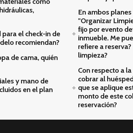
 materiales como
hidráulicas,
En ambos planes 
"Organizar Limpie
fijo por evento d
para el check-in de
inmueble. Me pue
odelo recomiendan?
refiere a reserva?
limpieza?
ropa de cama, quién
Con respecto a la
cobrar al huésped,
riales y mano de
que se aplique e
cluidos en el plan
monto de este cob
reservación?