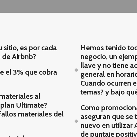
 sitio, es por cada
Hemos tenido tod
 de Airbnb?
negocio, un ejemp
llave y no tiene a
ye el 3% que cobra
general en horario
Cuando ocurren e
temas? y bajo qué
materiales al
 plan Ultimate?
Como promociona
fallos materiales del
aseguran que se 
nuevo en utilizar
de puntaje positi