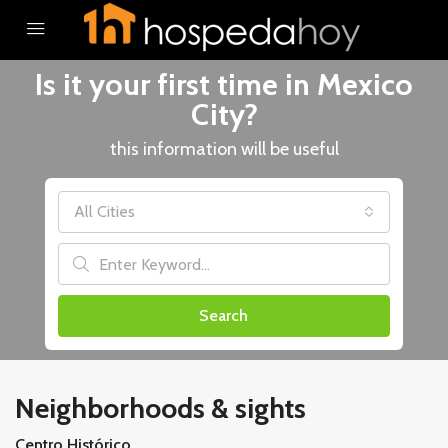
Is it your first time in Mexico
City?
this information will be useful
All Cities
Search
Neighborhoods & sights
Centro Histórico